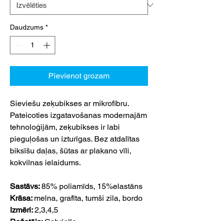
Daudzums
*
Pievienot grozam
Sieviešu zeķubikses ar mikrofibru.
Pateicoties izgatavošanas modernajām
tehnoloģijām, zeķubikses ir labi
pieguļošas un izturīgas. Bez atdalītas
biksīšu daļas, šūtas ar plakano vīli,
kokvilnas ielaidums.
Sastāvs:
85% poliamīds, 15%elastāns
Krāsa:
melna, grafīta, tumši zila, bordo
Izmēri:
2,3,4,5