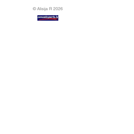
© Alisija R 2026
DARBA LAIKS: P-P
8.00-17.00
TĀLRUNIS:
+37125499788
E-PASTS:
info@alisijar.lv
ADRESE:
Voldemāra Baloža iela 13a, Valmiera, LV-
4201