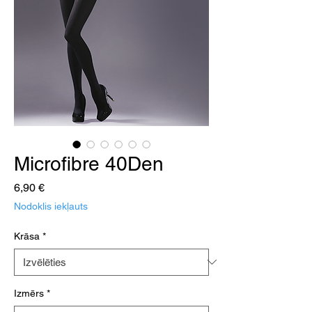
Microfibre 40Den
Cena
6,90 €
Nodoklis iekļauts
Krāsa
*
Izmērs
*