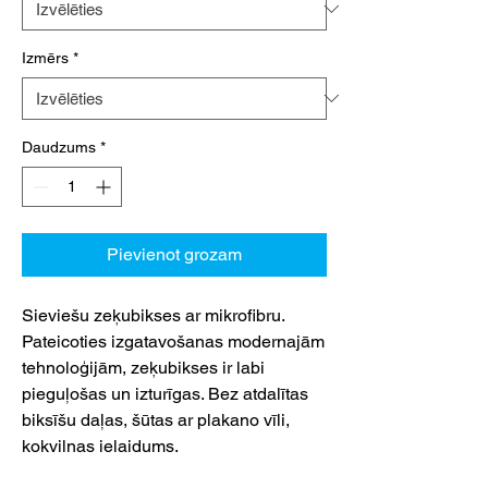
Izmērs
*
Daudzums
*
Pievienot grozam
Sieviešu zeķubikses ar mikrofibru.
Pateicoties izgatavošanas modernajām
tehnoloģijām, zeķubikses ir labi
pieguļošas un izturīgas. Bez atdalītas
biksīšu daļas, šūtas ar plakano vīli,
kokvilnas ielaidums.