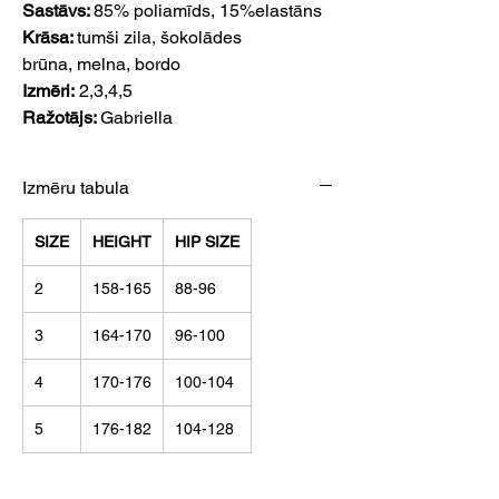
Sastāvs:
85% poliamīds, 15%elastāns
Krāsa:
tumši zila,
šokolādes
brūna, melna, bordo
Izmēri:
2,3,4,5
Ražotājs:
Gabriella
Izmēru tabula
SIZE
HEIGHT
HIP SIZE
2
158-165
88-96
3
164-170
96-100
4
170-176
100-104
5
176-182
104-128