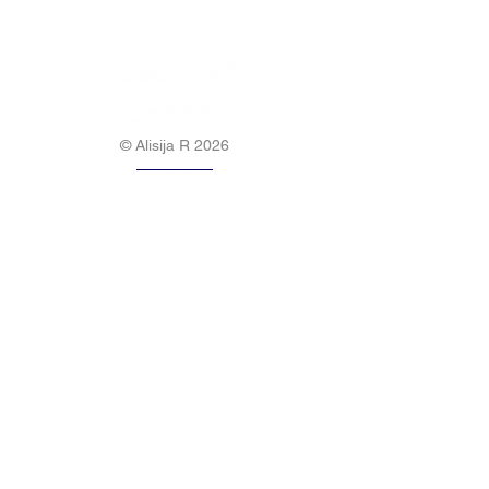
© Alisija R 2026
DARBA LAIKS: P-P
8.00-17.00
TĀLRUNIS:
+37125499788
E-PASTS:
info@alisijar.lv
ADRESE:
Voldemāra Baloža iela 13a, Valmiera, LV-
4201