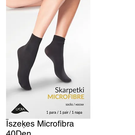
Īszeķes Microfibra
40Den