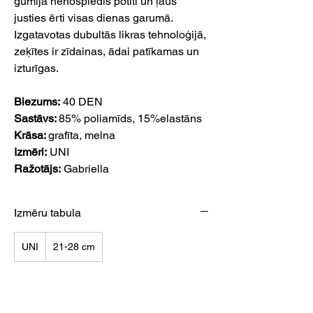
gumija nenospiedīs potīti un ļaus
justies ērti visas dienas garumā.
Izgatavotas dubultās likras tehnoloģijā,
zeķītes ir zīdainas, ādai patīkamas un
izturīgas.
Biezums:
40 DEN
Sastāvs:
85% poliamīds, 15%elastāns
Krāsa:
grafīta, melna
Izmēri:
UNI
Ražotājs:
Gabriella
Izmēru tabula
UNI
21-28 cm