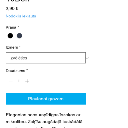
Cena
2,90 €
Nodoklis iekļauts
Krāsa
*
Izmērs
*
Daudzums
*
Pievienot grozam
Elegantas necaurspīdīgas īszeķes ar
mikrofibru. Zeķīšu augšdaļā iestrādātā