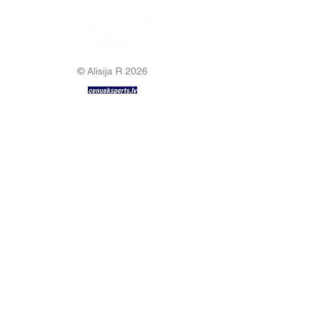
© Alisija R 2026
DARBA LAIKS: P-P
8.00-17.00
TĀLRUNIS:
+37125499788
E-PASTS:
info@alisijar.lv
ADRESE:
Voldemāra Baloža iela 13a, Valmiera, LV-
4201