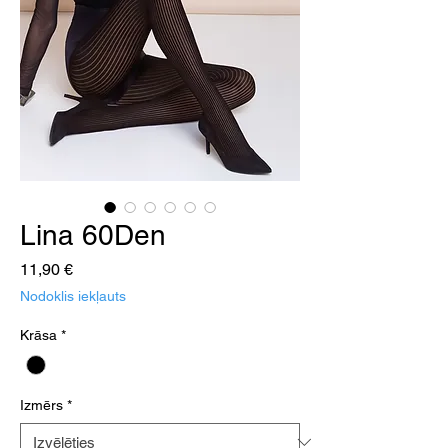
Lina 60Den
Cena
11,90 €
Nodoklis iekļauts
Krāsa
*
Izmērs
*