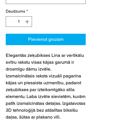
Daudzums
*
Pievienot grozam
Elegantās zeķubikses Lina ar vertikālu
svītru rakstu visas kājas garumā ir
drosmīgu dāmu izvēle.
Izsmalcinātais raksts vizuāli pagarina
kājas un piesaista uzmanību, padarot
zeķubikses par izteiksmīgāko stila
elementu. Laba izvēle sievietēm, kurām
patīk izsmalcinātas detaļas. Izgatavotas
3D tehnoloģijā bez atdalītas biksīšu
daļas, šūtas ar plakano vīli.