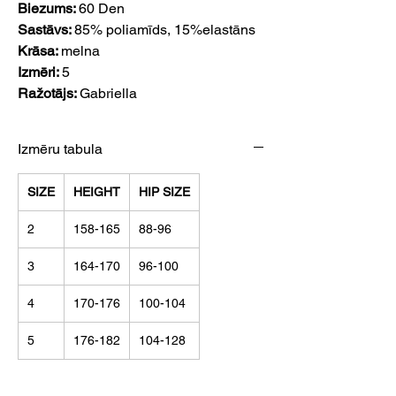
Biezums:
60 Den
Sastāvs:
85% poliamīds, 15%elastāns
Krāsa:
melna
Izmēri:
5
Ražotājs:
Gabriella
Izmēru tabula
SIZE
HEIGHT
HIP SIZE
2
158-165
88-96
3
164-170
96-100
4
170-176
100-104
5
176-182
104-128