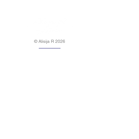
© Alisija R 2026
DARBA LAIKS: P-P
8.00-17.00
TĀLRUNIS:
+37125499788
E-PASTS:
info@alisijar.lv
ADRESE:
Voldemāra Baloža iela 13a, Valmiera, LV-
4201