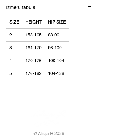
Izmēru tabula
SIZE
HEIGHT
HIP SIZE
2
158-165
88-96
3
164-170
96-100
4
170-176
100-104
5
176-182
104-128
© Alisija R 2026