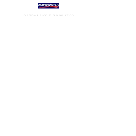
DARBA LAIKS: P-P
8.00-17.00
TĀLRUNIS:
+37125499788
E-PASTS:
info@alisijar.lv
ADRESE:
Voldemāra Baloža iela 13a, Valmiera, LV-
4201
PRIVĀTUMA POLITIKA UN SĪKDATNES