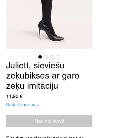
Juliett, sieviešu
zeķubikses ar garo
zeķu imitāciju
Cena
11,90 €
Nodoklis iekļauts
Nav noliktavā