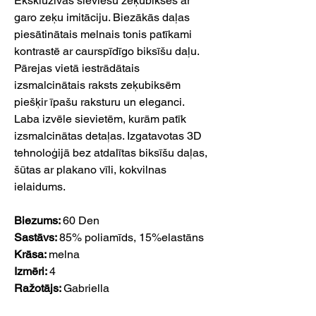
Ekskluzīvas sieviešu zeķubikses ar
garo zeķu imitāciju. Biezākās daļas
piesātinātais melnais tonis patīkami
kontrastē ar caurspīdīgo biksīšu daļu.
Pārejas vietā iestrādātais
izsmalcinātais raksts zeķubiksēm
piešķir īpašu raksturu un eleganci.
Laba izvēle sievietēm, kurām patīk
izsmalcinātas detaļas. Izgatavotas 3D
tehnoloģijā bez atdalītas biksīšu daļas,
šūtas ar plakano vīli, kokvilnas
ielaidums.
Biezums:
60 Den
Sastāvs:
85% poliamīds, 15%elastāns
Krāsa:
melna
Izmēri:
4
Ražotājs:
Gabriella