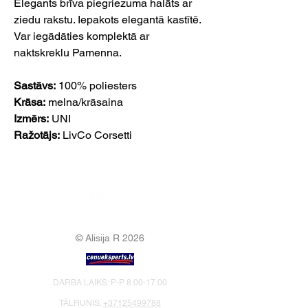
Elegants brīva piegriezuma halāts ar
ziedu rakstu. Iepakots elegantā kastītē.
Var iegādāties komplektā ar
naktskreklu Pamenna.
Sastāvs:
100% poliesters
Krāsa:
melna/krāsaina
Izmērs:
UNI
Ražotājs:
LivCo Corsetti
© Alisija R 2026
DARBA LAIKS: P-P
8.00-17.00
TĀLRUNIS:
+37125499788