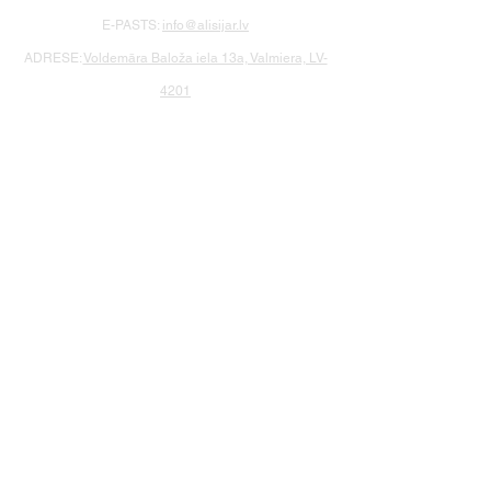
E-PASTS:
info@alisijar.lv
ADRESE:
Voldemāra Baloža iela 13a, Valmiera, LV-
4201
PRIVĀTUMA POLITIKA UN SĪKDATNES
LIETOŠANAS NOTEIKUMI
PIEGĀDE UN APMAKSA
KONTAKTI