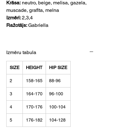
Krāsa:
neutro, beige, melisa, gazela,
muscade, grafīta, melna
Izmēri:
2,3,4
Ražotājs:
Gabriella
Izmēru tabula
SIZE
HEIGHT
HIP SIZE
2
158-165
88-96
3
164-170
96-100
4
170-176
100-104
5
176-182
104-128