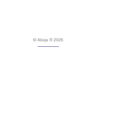
© Alisija R 2026
DARBA LAIKS: P-P
8.00-17.00
TĀLRUNIS:
+37125499788
E-PASTS:
info@alisijar.lv
ADRESE:
Voldemāra Baloža iela 13a, Valmiera, LV-
4201