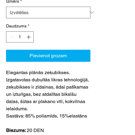
Izmērs
*
Daudzums
*
Pievienot grozam
Elegantas plānās zeķubikses.
Izgatavotas dubultās likras tehnoloģijā,
zeķubikses ir zīdainas, ādai patīkamas
un izturīgas, bez atdalītas biksīšu
daļas, šūtas ar plakano vīli, kokvilnas
ielaidums.
Sastāvs: 85% poliamīds, 15%elastāns
Biezums:
20 DEN