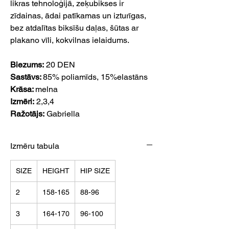
likras tehnoloģijā, zeķubikses ir
zīdainas, ādai patīkamas un izturīgas,
bez atdalītas biksīšu daļas, šūtas ar
plakano vīli, kokvilnas ielaidums.
Biezums:
20 DEN
Sastāvs:
85% poliamīds, 15%elastāns
Krāsa:
melna
Izmēri:
2,3,4
Ražotājs:
Gabriella
Izmēru tabula
SIZE
HEIGHT
HIP SIZE
2
158-165
88-96
3
164-170
96-100