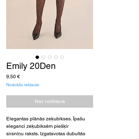
Emily 20Den
Cena
9,50 €
Nodoklis iekļauts
Nav noliktavā
Elegantas plānās zeķubikses. Īpašu
eleganci zeķubiksēm piešķir
sirsniņu raksts. Izgatavotas dubultās