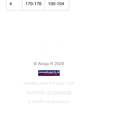
4
170-176
100-104
© Alisija R 2026
DARBA LAIKS: P-P
8.00-17.00
TĀLRUNIS:
+37125499788
E-PASTS:
info@alisijar.lv
ADRESE:
Voldemāra Baloža iela 13a, Valmiera, LV-
4201