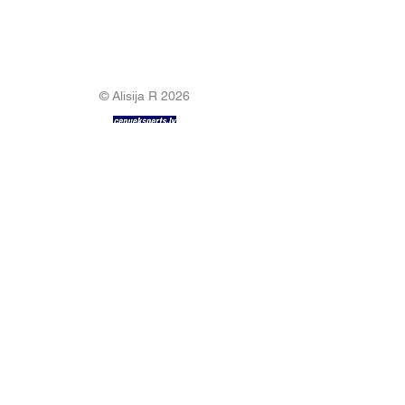
© Alisija R 2026
DARBA LAIKS: P-P
8.00-17.00
TĀLRUNIS:
+37125499788
E-PASTS:
info@alisijar.lv
ADRESE:
Voldemāra Baloža iela 13a, Valmiera, LV-
4201