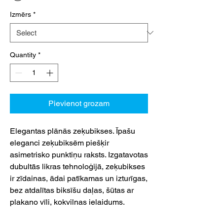
Izmērs
*
Quantity
*
Pievienot grozam
Elegantas plānās zeķubikses. Īpašu
eleganci zeķubiksēm piešķir
asimetrisko punktiņu raksts. Izgatavotas
dubultās likras tehnoloģijā, zeķubikses
ir zīdainas, ādai patīkamas un izturīgas,
bez atdalītas biksīšu daļas, šūtas ar
plakano vīli, kokvilnas ielaidums.