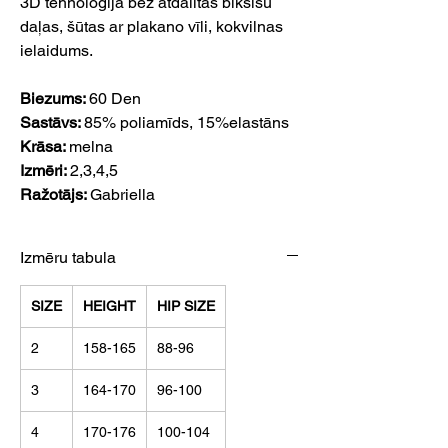
3D tehnoloģijā bez atdalītas biksīšu
daļas, šūtas ar plakano vīli, kokvilnas
ielaidums.
Biezums:
60 Den
Sastāvs:
85% poliamīds, 15%elastāns
Krāsa:
melna
Izmēri:
2,3,4,5
Ražotājs:
Gabriella
Izmēru tabula
SIZE
HEIGHT
HIP SIZE
2
158-165
88-96
3
164-170
96-100
4
170-176
100-104