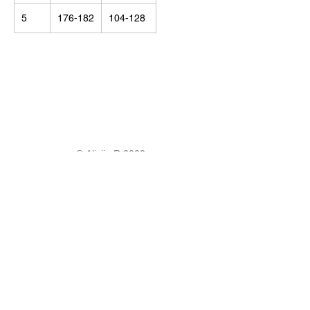
5
176-182
104-128
© Alisija R 2026
DARBA LAIKS: P-P
8.00-17.00
TĀLRUNIS:
+37125499788
E-PASTS:
info@alisijar.lv
ADRESE:
Voldemāra Baloža iela 13a, Valmiera, LV-
4201