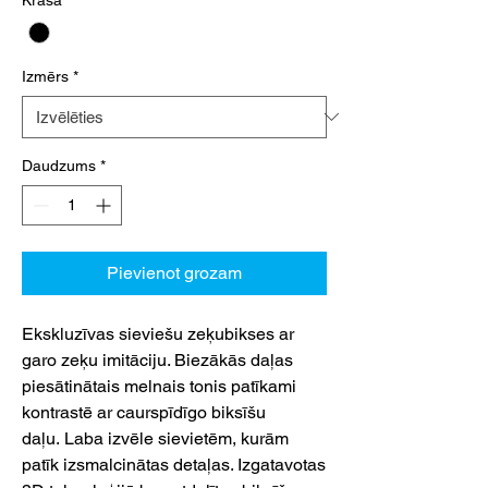
Izmērs
*
Daudzums
*
Pievienot grozam
Ekskluzīvas sieviešu zeķubikses ar
garo zeķu imitāciju. Biezākās daļas
piesātinātais melnais tonis patīkami
kontrastē ar caurspīdīgo biksīšu
daļu. Laba izvēle sievietēm, kurām
patīk izsmalcinātas detaļas. Izgatavotas