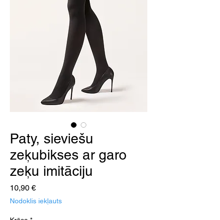
Paty, sieviešu
zeķubikses ar garo
zeķu imitāciju
Cena
10,90 €
Nodoklis iekļauts
Krāsa
*