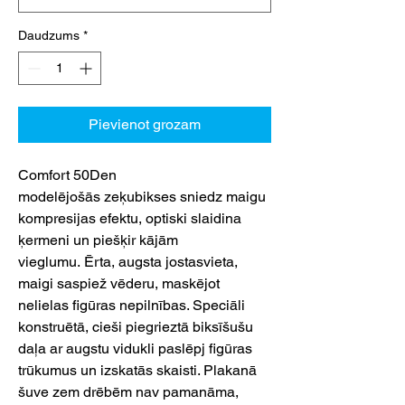
Daudzums
*
Pievienot grozam
Comfort 50Den
modelējošās zeķubikses sniedz maigu
kompresijas efektu, optiski slaidina
ķermeni un piešķir kājām
vieglumu. Ērta, augsta jostasvieta,
maigi saspiež vēderu, maskējot
nelielas figūras nepilnības. Speciāli
konstruētā, cieši piegrieztā biksīšušu
daļa ar augstu vidukli paslēpj figūras
trūkumus un izskatās skaisti. Plakanā
šuve zem drēbēm nav pamanāma,