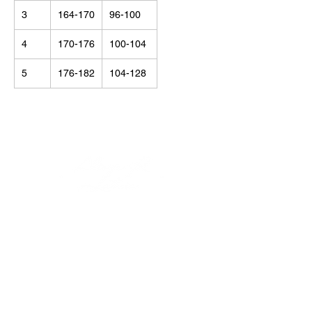
3
164-170
96-100
4
170-176
100-104
5
176-182
104-128
© Alisija R 2026
DARBA LAIKS: P-P
8.00-17.00
TĀLRUNIS:
+37125499788
E-PASTS:
info@alisijar.lv