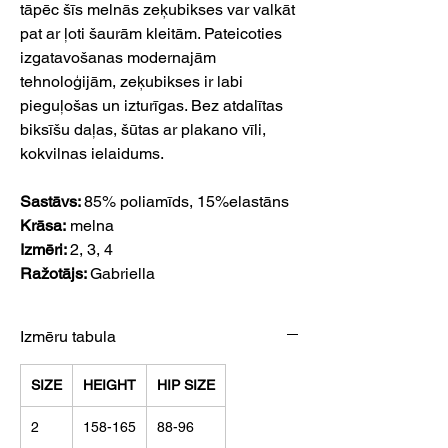
tāpēc šīs melnās zeķubikses var valkāt
pat ar ļoti šaurām kleitām. Pateicoties
izgatavošanas modernajām
tehnoloģijām, zeķubikses ir labi
pieguļošas un izturīgas. Bez atdalītas
biksīšu daļas, šūtas ar plakano vīli,
kokvilnas ielaidums.
Sastāvs:
85% poliamīds, 15%elastāns
Krāsa:
melna
Izmēri:
2, 3, 4
Ražotājs:
Gabriella
Izmēru tabula
SIZE
HEIGHT
HIP SIZE
2
158-165
88-96