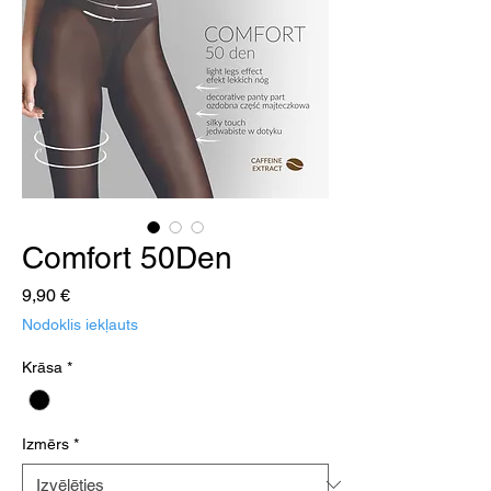
Comfort 50Den
Cena
9,90 €
Nodoklis iekļauts
Krāsa
*
Izmērs
*