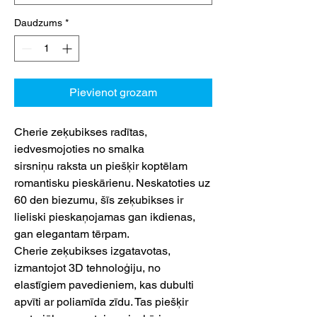
Daudzums
*
Pievienot grozam
Cherie zeķubikses radītas,
iedvesmojoties no smalka
sirsniņu raksta un piešķir koptēlam
romantisku pieskārienu. Neskatoties uz
60 den biezumu, šīs zeķubikses ir
lieliski pieskaņojamas gan ikdienas,
gan elegantam tērpam.
Cherie zeķubikses izgatavotas,
izmantojot 3D tehnoloģiju, no
elastīgiem pavedieniem, kas dubulti
apvīti ar poliamīda zīdu. Tas piešķir