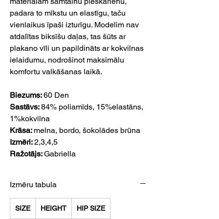
materiālam samtainu pieskārienu,
padara to mīkstu un elastīgu, taču
vienlaikus īpaši izturīgu. Modelim nav
atdalītas biksīšu daļas, tas šūts ar
plakano vīli un papildināts ar kokvilnas
ielaidumu, nodrošinot maksimālu
komfortu valkāšanas laikā.
Biezums:
60 Den
Sastāvs:
84% poliamīds, 15%elastāns,
1%kokvilna
Krāsa:
melna, bordo, šokolādes brūna
Izmēri:
2,3,4,5
Ražotājs:
Gabriella
Izmēru tabula
SIZE
HEIGHT
HIP SIZE