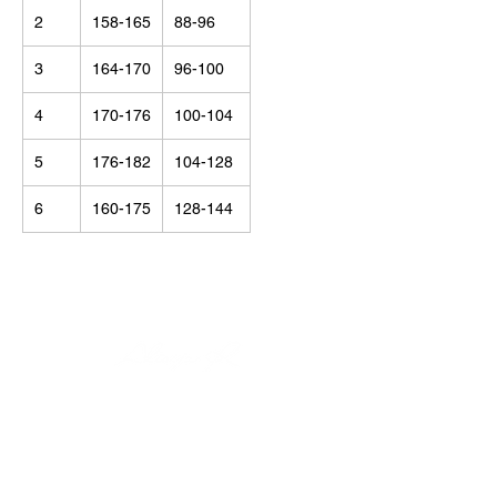
2
158-165
88-96
3
164-170
96-100
4
170-176
100-104
5
176-182
104-128
6
160-175
128-144
© Alisija R 2026