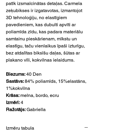
patīk izsmalcinātas detaļas. Carmela
zeķubikses ir izgatavotas, izmantojot
3D tehnoloģiju, no elastīgiem
pavedieniem, kas dubulti apvīti ar
poliamīda zīdu, kas padara materiālu
samtainu pieskārienam, mīkstu un
elastīgu, taču vienlaikus īpaši izturīgu,
bez atdalītas biksīšu daļas, šūtas ar
plakano vīli, kokvilnas ielaidums.
Biezums:
40 Den
Sastāvs:
84% poliamīds, 15%elastāns,
1%kokvilna
Krāsa:
melna,
bordo, ecru
Izmēri:
4
Ražotājs:
Gabriella
Izmēru tabula