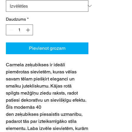
Daudzums
*
Pievienot grozam
Carmela zeķubikses ir ideāli
piemērotas sievietēm, kuras vēlas
savam tēlam piešķirt eleganci un
smalku jutekliskumu. Kājas rotā
spilgts mežģīņu ziedu raksts, radot
patiesi dekoratīvu un sievišķīgu efektu.
Šīs modernās 40
den zeķubikses piesaistīs uzmanību,
padarot tās par izteiksmīgāko stila
elementu. Laba izvēle sievietēm, kurām