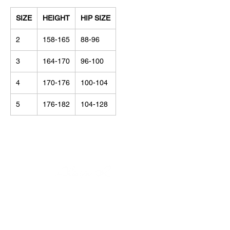
SIZE
HEIGHT
HIP SIZE
2
158-165
88-96
3
164-170
96-100
4
170-176
100-104
5
176-182
104-128
© Alisija R 2026