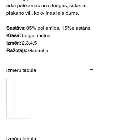
ādai patīkamas un izturīgas, šūtas ar
plakano vīli, kokvilnas ielaidums.
Sastāvs:
85% poliamīds, 15%elastāns
Krāsa:
beige, melna
Izmēri:
2,3,4,5
Ražotājs:
Gabriella
izmēru tabula
izmēru tabula