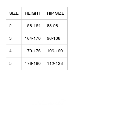
SIZE
HEIGHT
HIP SIZE
2
158-164
88-98
3
164-170
96-108
4
170-176
106-120
5
176-180
112-128
© Alisija R 2026