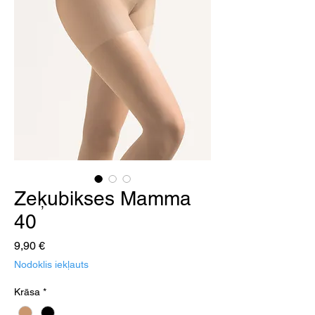
Zeķubikses Mamma
40
Cena
9,90 €
Nodoklis iekļauts
Krāsa
*