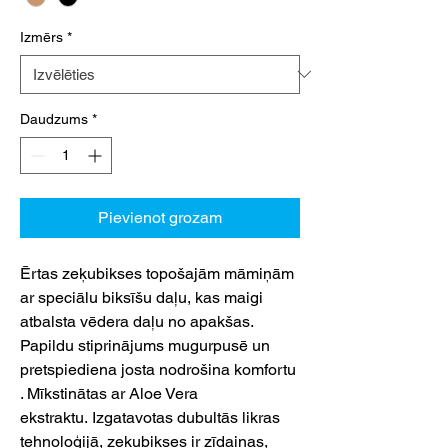
Izmērs
*
Daudzums
*
Pievienot grozam
Ērtas zeķubikses topošajām māmiņām
ar speciālu biksīšu daļu, kas maigi
atbalsta vēdera daļu no apakšas.
Papildu stiprinājums mugurpusē un
pretspiediena josta nodrošina komfortu
. Mīkstinātas ar Aloe Vera
ekstraktu. Izgatavotas dubultās likras
tehnoloģijā, zeķubikses ir zīdainas,