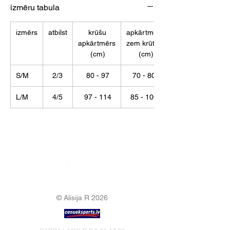
izmēru tabula
izmērs
atbilst
krūšu
apkārtmērs
apkārtmērs
zem krūtīm
(cm)
(cm)
S/M
2/3
80 - 97
70 - 80
L/M
4/5
97 - 114
85 - 100
© Alisija R 2026