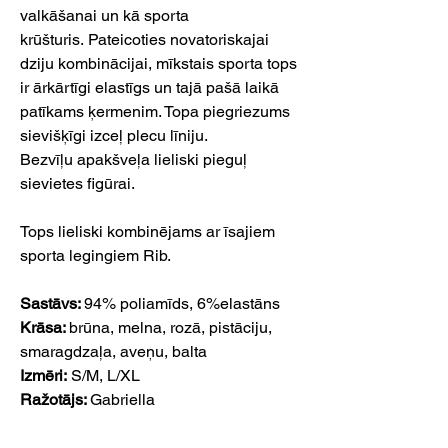
valkāšanai un kā sporta
krūšturis. Pateicoties novatoriskajai
dziju kombinācijai, mīkstais sporta tops
ir ārkārtīgi elastīgs un tajā pašā laikā
patīkams ķermenim. Topa piegriezums
sievišķīgi izceļ plecu līniju.
Bezvīļu apakšveļa lieliski pieguļ
sievietes figūrai.
Tops lieliski kombinējams ar īsajiem
sporta legingiem Rib.
Sastāvs:
94% poliamīds, 6%elastāns
Krāsa:
brūna, melna, rozā, pistāciju,
smaragdzaļa, aveņu, balta
Izmēri:
S/M, L/XL
Ražotājs:
Gabriella