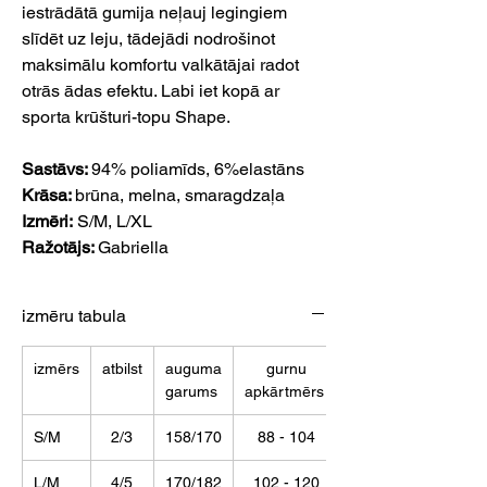
iestrādātā gumija neļauj legingiem
slīdēt uz leju, tādejādi nodrošinot
maksimālu komfortu valkātājai radot
otrās ādas efektu. Labi iet kopā ar
sporta krūšturi-topu Shape.
Sastāvs:
94% poliamīds, 6%elastāns
Krāsa:
brūna, melna, smaragdzaļa
Izmēri:
S/M, L/XL
Ražotājs:
Gabriella
izmēru tabula
izmērs
atbilst
auguma
gurnu
garums
apkārtmērs
S/M
2/3
158/170
88 - 104
L/M
4/5
170/182
102 - 120