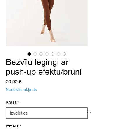
Bezvīļu legingi ar
push-up efektu/brūni
Cena
29,90 €
Nodoklis iekļauts
Krāsa
*
Izmērs
*