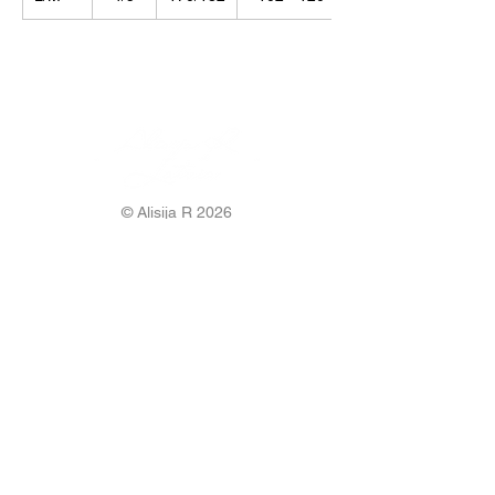
© Alisija R 2026
DARBA LAIKS: P-P
8.00-17.00
TĀLRUNIS:
+37125499788
E-PASTS:
info@alisijar.lv
ADRESE:
Voldemāra Baloža iela 13a, Valmiera, LV-
4201