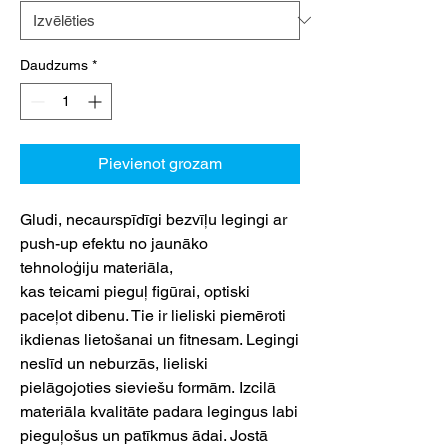
Daudzums
*
Pievienot grozam
Gludi, necaurspīdīgi bezvīļu legingi ar
push-up efektu no jaunāko
tehnoloģiju materiāla,
kas teicami pieguļ figūrai, optiski
paceļot dibenu. Tie ir lieliski piemēroti
ikdienas lietošanai un fitnesam. Legingi
neslīd un neburzās, lieliski
pielāgojoties sieviešu formām. Izcilā
materiāla kvalitāte padara legingus labi
pieguļošus un patīkmus ādai. Jostā