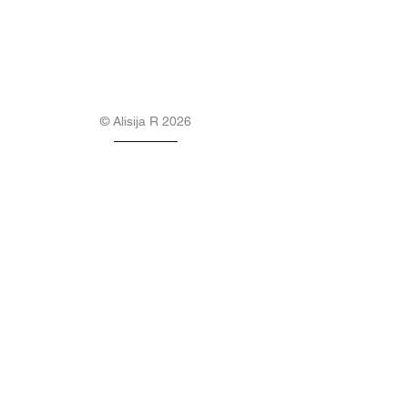
© Alisija R 2026
DARBA LAIKS: P-P
8.00-17.00
TĀLRUNIS:
+37125499788
E-PASTS:
info@alisijar.lv
ADRESE:
Voldemāra Baloža iela 13a, Valmiera, LV-
4201