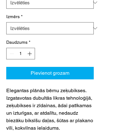
Izmērs
*
Daudzums
*
Pievienot grozam
Elegantas plānās bērnu zeķubikses.
Izgatavotas dubultās likras tehnoloģijā,
zeķubikses ir zīdainas, ādai patīkamas
un izturīgas, ar atdalītu, nedaudz
biezāku biksīšu daļas, šūtas ar plakano
vīli, kokvilnas ielaidums.