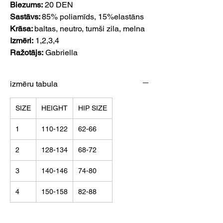
Biezums:
20 DEN
Sastāvs:
85% poliamīds, 15%elastāns
Krāsa:
baltas, neutro, tumši zila, melna
Izmēri:
1,2,3,4
Ražotājs:
Gabriella
izmēru tabula
SIZE
HEIGHT
HIP SIZE
1
110-122
62-66
2
128-134
68-72
3
140-146
74-80
4
150-158
82-88