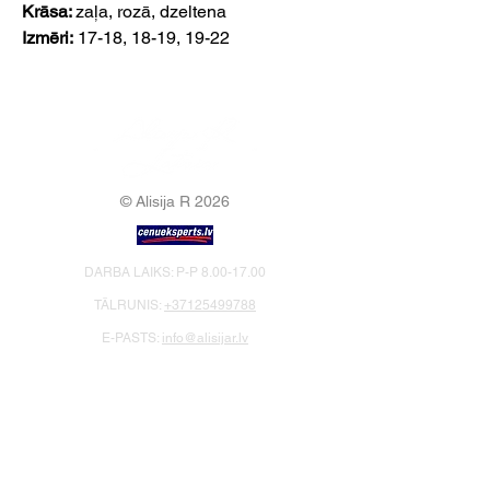
Krāsa:
zaļa, rozā, dzeltena
Izmēri:
17-18, 18-19, 19-22
© Alisija R 2026
DARBA LAIKS: P-P
8.00-17.00
TĀLRUNIS:
+37125499788
E-PASTS:
info@alisijar.lv
ADRESE:
Voldemāra Baloža iela 13a, Valmiera, LV-
4201