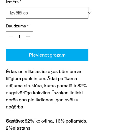
Izmērs
*
Daudzums
*
Pievienot grozam
Ērtas un mīkstas īszeķes bērniem ar
fifīgiem punktiņiem. Ādai patīkama
adījuma struktūra, kuras pamatā ir 82%
augstvērtīga kokvilna. Īszeķes lieliski
derēs gan pie ikdienas, gan svētku
apģērba.
Sastāvs:
82% kokvilna, 16% poliamīds,
2%elastāns