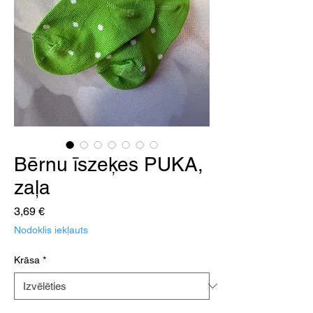
Bērnu īszeķes PUKA,
zaļa
Cena
3,69 €
Nodoklis iekļauts
Krāsa
*