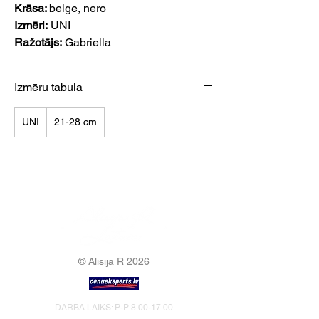
Krāsa:
beige, nero
Izmēri:
UNI
Ražotājs:
Gabriella
Izmēru tabula
UNI
21-28 cm
© Alisija R 2026
DARBA LAIKS: P-P
8.00-17.00