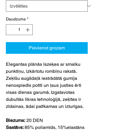
Daudzums
*
Pievienot grozam
Elegantas plānās īszeķes ar smalku
punktiņu, izkārtotu rombiņu rakstā.
Zeķīšu augšdaļā iestrādātā gumija
nenospiedīs potīti un ļaus justies ērti
visas dienas garumā. Izgatavotas
dubultās likras tehnoloģijā, zeķītes ir
zīdainas, ādai patīkamas un izturīgas.
Biezums:
20 DEN
Sastāvs:
85% poliamīds, 15%elastāns