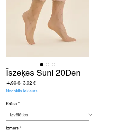
Īszeķes Suni 20Den
Parastā
Izpārdošanas
 4,90 € 
3,92 €
cena
cena
Nodoklis iekļauts
Krāsa
*
Izmērs
*