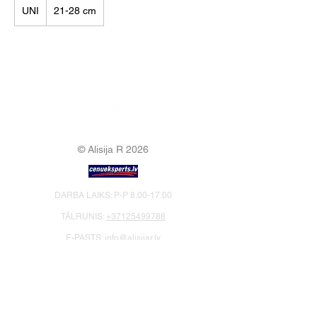
UNI
21-28 cm
© Alisija R 2026
DARBA LAIKS: P-P
8.00-17.00
TĀLRUNIS:
+37125499788
E-PASTS:
info@alisijar.lv
ADRESE:
Voldemāra Baloža iela 13a, Valmiera, LV-
4201