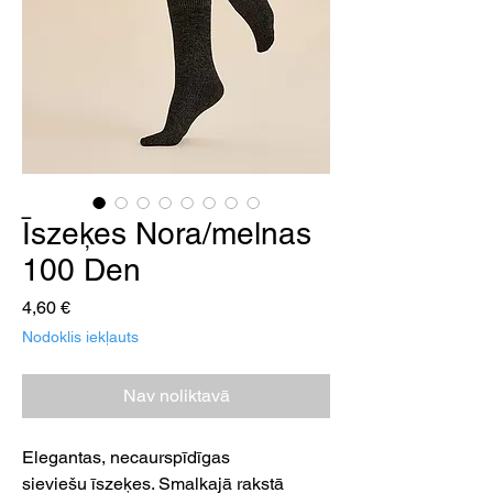
Īszeķes Nora/melnas
100 Den
Cena
4,60 €
Nodoklis iekļauts
Nav noliktavā
Elegantas, necaurspīdīgas
sieviešu īszeķes. Smalkajā rakstā