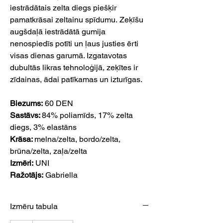
iestrādātais zelta diegs piešķir
pamatkrāsai zeltainu spīdumu. Zeķīšu
augšdaļā iestrādātā gumija
nenospiedīs potīti un ļaus justies ērti
visas dienas garumā. Izgatavotas
dubultās likras tehnoloģijā, zeķītes ir
zīdainas, ādai patīkamas un izturīgas.
Biezums:
60 DEN
Sastāvs:
84% poliamīds, 17% zelta
diegs, 3% elastāns
Krāsa:
melna/zelta, bordo/zelta,
brūna/zelta, zaļa/zelta
Izmēri:
UNI
Ražotājs:
Gabriella
Izmēru tabula