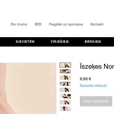
Par mums
B2B
Piegāde un apmaksa
Kontakti
SIEVIETĒM
VĪRIEŠIEM
BĒRNIEM
Īszeķes No
Cena
6,60 €
Nodoklis iekļauts
Nav noliktavā