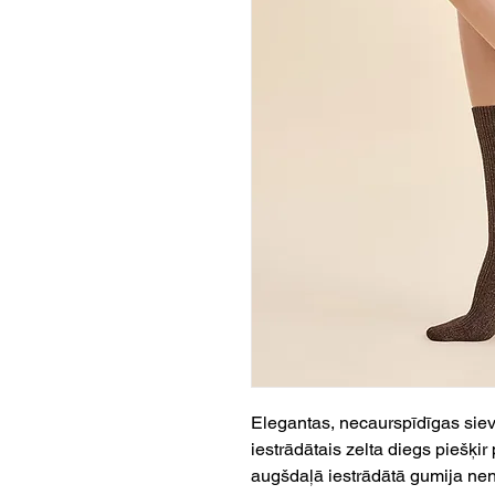
Elegantas, necaurspīdīgas siev
iestrādātais zelta diegs piešķi
augšdaļā iestrādātā gumija nenos