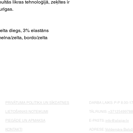
tās likras tehnoloģijā, zeķītes ir
urīgas.
lta diegs, 3% elastāns
melna/zelta, bordo/zelta
PRIVĀTUMA POLITIKA UN SĪKDATNES
DARBA LAIKS: P-P 8.00-17
LIETOŠANAS NOTEIKUMI
TĀLRUNIS:
+37125499788
PIEGĀDE UN APMAKSA
E-PASTS:
info@alisijar.lv
KONTAKTI
ADRESE:
Voldemāra Baloža