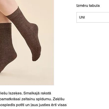
Izmēru tabula
UNI
iešu īszeķes. Smalkajā rakstā
r pamatkrāsai zeltainu spīdumu. Zeķīšu
piedīs potīti un ļaus justies ērti visas