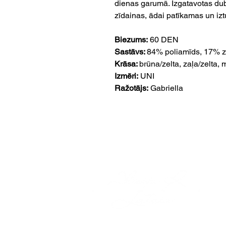
dienas garumā. Izgatavotas dubul
zīdainas, ādai patīkamas un izt
Biezums:
60 DEN
Sastāvs:
84% poliamīds, 17% ze
Krāsa:
brūna/zelta, zaļa/zelta, 
Izmēri:
UNI
Ražotājs:
Gabriella