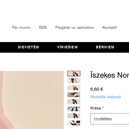
Par mums
B2B
Piegāde un apmaksa
Kontakti
SIEVIETĒM
VĪRIEŠIEM
BĒRNIEM
Īszeķes No
Cena
6,60 €
Nodoklis iekļauts
Krāsa
*
Izvēlēties