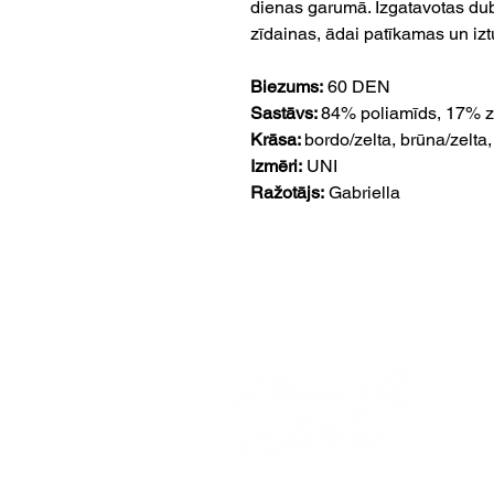
dienas garumā. Izgatavotas dubul
zīdainas, ādai patīkamas un izt
Biezums:
60 DEN
Sastāvs:
84% poliamīds, 17% ze
Krāsa:
bordo/zelta, brūna/zelta,
Izmēri:
UNI
Ražotājs:
Gabriella