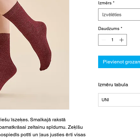
Izmērs
*
Izvēlēties
Daudzums
*
Pievienot groza
Izmēru tabula
UNI
iešu īszeķes. Smalkajā rakstā
r pamatkrāsai zeltainu spīdumu. Zeķīšu
piedīs potīti un ļaus justies ērti visas