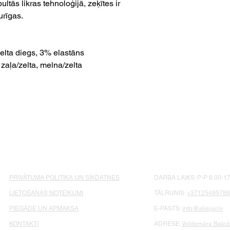
tās likras tehnoloģijā, zeķītes ir
urīgas.
lta diegs, 3% elastāns
 zaļa/zelta, melna/zelta
PRIVĀTUMA POLITIKA UN SĪKDATNES
DARBA LAIKS: P-P 8.00-17
LIETOŠANAS NOTEIKUMI
TĀLRUNIS:
+37125499788
PIEGĀDE UN APMAKSA
E-PASTS:
info@alisijar.lv
KONTAKTI
ADRESE:
Voldemāra Baloža