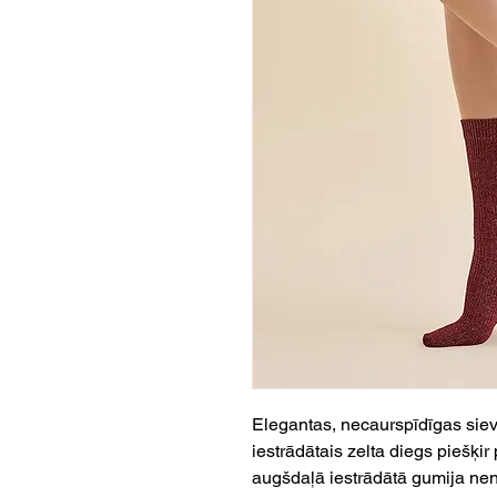
Elegantas, necaurspīdīgas siev
iestrādātais zelta diegs piešķi
augšdaļā iestrādātā gumija nenos