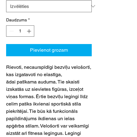
Daudzums
*
Pievienot grozam
Rievoti, necaurspīdīgi bezvīļu velošorti,
kas izgatavoti no elastīga,
ādai patīkama auduma. Tie skaisti
izskatās uz sievietes figūras, izceļot
viņas formas. Ērtie bezvīļu legingi līdz
celim patiks ikvienai sportiskā stila
piekritējai. Tie būs kā funkcionāls
papildinājums ikdienas un ielas
apģērba stilam. Velošorti var veiksmīgi
aizstāt arī fitnesa legingus. Legingi