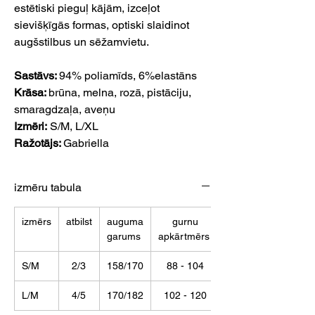
estētiski pieguļ kājām, izceļot
sievišķīgās formas, optiski slaidinot
augšstilbus un sēžamvietu.
Sastāvs:
94% poliamīds, 6%elastāns
Krāsa:
brūna, melna, rozā, pistāciju,
smaragdzaļa, aveņu
Izmēri:
S/M, L/XL
Ražotājs:
Gabriella
izmēru tabula
izmērs
atbilst
auguma
gurnu
garums
apkārtmērs
S/M
2/3
158/170
88 - 104
L/M
4/5
170/182
102 - 120