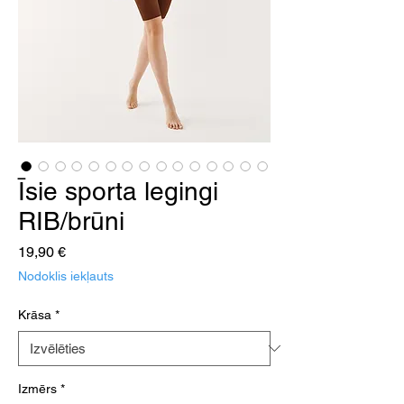
Īsie sporta legingi
RIB/brūni
Cena
19,90 €
Nodoklis iekļauts
Krāsa
*
Izmērs
*