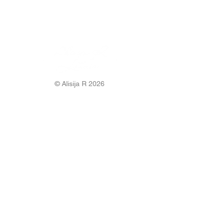
© Alisija R 2026
DARBA LAIKS: P-P
8.00-17.00
TĀLRUNIS:
+37125499788
E-PASTS:
info@alisijar.lv
ADRESE:
Voldemāra Baloža iela 13a, Valmiera, LV-
4201