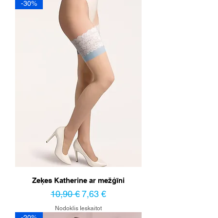
-30%
Zeķes Katherine ar mežģīni
Parastā cena
Izpārdošanas cena
10,90 €
7,63 €
Nodoklis Ieskaitot
-20%