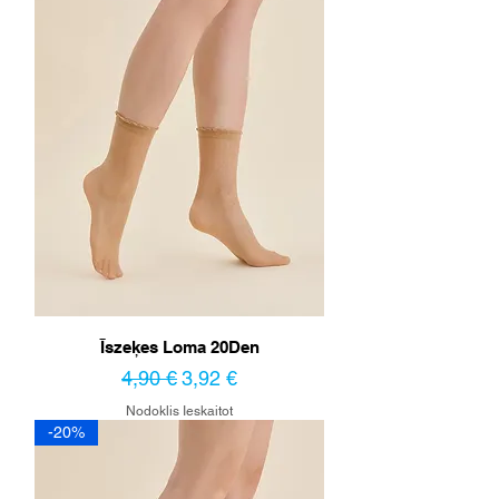
Īszeķes Loma 20Den
Parastā cena
Izpārdošanas cena
4,90 €
3,92 €
Nodoklis Ieskaitot
-20%