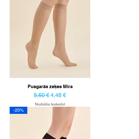
Pusgarās zeķes Mira
Parastā cena
Izpārdošanas cena
5,60 €
4,48 €
Nodoklis Ieskaitot
-20%