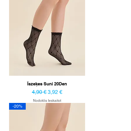
Īszeķes Suni 20Den
Parastā cena
Izpārdošanas cena
4,90 €
3,92 €
Nodoklis Ieskaitot
-20%