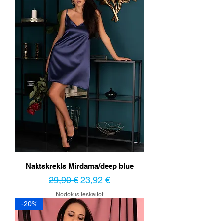
Naktskrekls Mirdama/deep blue
Parastā cena
Izpārdošanas cena
29,90 €
23,92 €
Nodoklis Ieskaitot
-20%