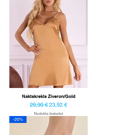
Naktskrekls Ziveron/Gold
Parastā cena
Izpārdošanas cena
29,90 €
23,92 €
Nodoklis Ieskaitot
-20%