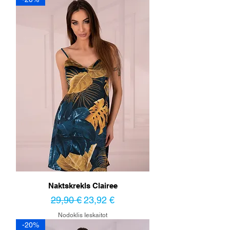
Naktskrekls Clairee
Parastā cena
Izpārdošanas cena
29,90 €
23,92 €
Nodoklis Ieskaitot
-20%