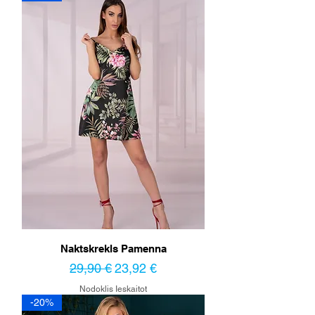
Naktskrekls Pamenna
Parastā cena
Izpārdošanas cena
29,90 €
23,92 €
Nodoklis Ieskaitot
-20%