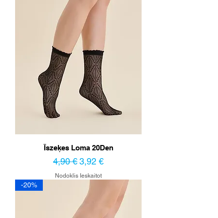
Īszeķes Loma 20Den
Parastā cena
Izpārdošanas cena
4,90 €
3,92 €
Nodoklis Ieskaitot
-20%