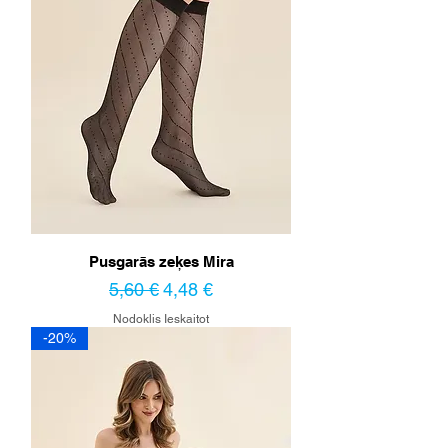
Pusgarās zeķes Mira
Parastā cena
Izpārdošanas cena
5,60 €
4,48 €
Nodoklis Ieskaitot
-20%