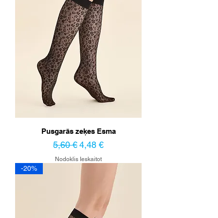
Pusgarās zeķes Esma
Parastā cena
Izpārdošanas cena
5,60 €
4,48 €
Nodoklis Ieskaitot
-20%