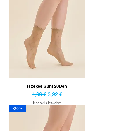
Īszeķes Suni 20Den
Parastā cena
Izpārdošanas cena
4,90 €
3,92 €
Nodoklis Ieskaitot
-20%