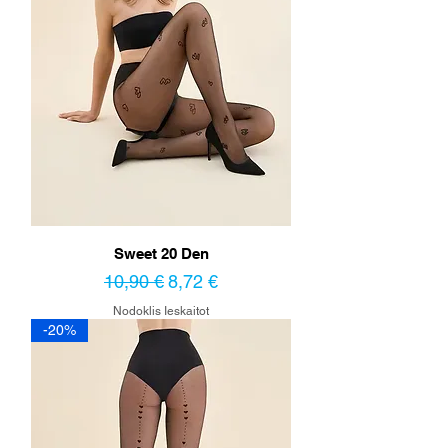
Sweet 20 Den
Parastā cena
Izpārdošanas cena
10,90 €
8,72 €
Nodoklis Ieskaitot
-20%