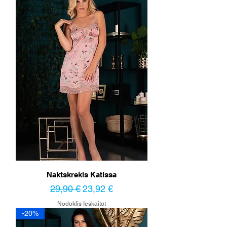
Naktskrekls Katissa
Parastā cena
Izpārdošanas cena
29,90 €
23,92 €
Nodoklis Ieskaitot
-20%