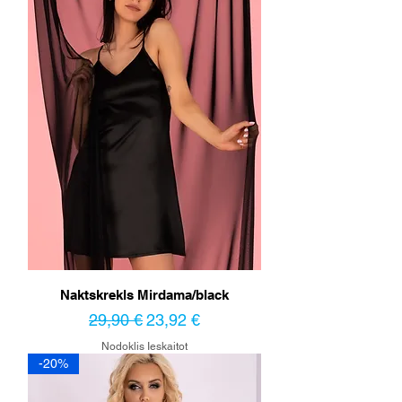
Naktskrekls Mirdama/black
Parastā cena
Izpārdošanas cena
29,90 €
23,92 €
Nodoklis Ieskaitot
-20%