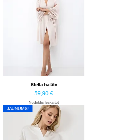
Stella halāts
Cena
59,90 €
Nodoklis Ieskaitot
JAUNUMS!