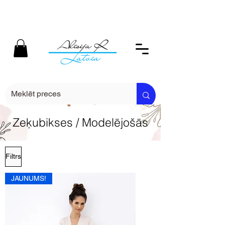
Zeķubikses / Modelējošās
Filtrs
JAUNUMS!