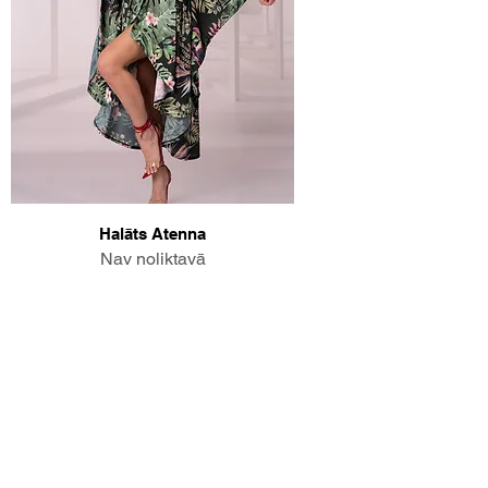
Halāts Atenna
Nav noliktavā
© Alisija R 2026
DARBA LAIKS: P-P
8.00-17.00