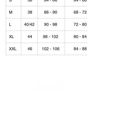
M
38
86 - 90
68 - 72
L
40/42
90 - 98
72 - 80
XL
44
98 - 102
80 - 84
XXL
46
102 - 106
84 - 88
© Alisija R 2026
WORKING HOURS: M-F
8.00-17.00