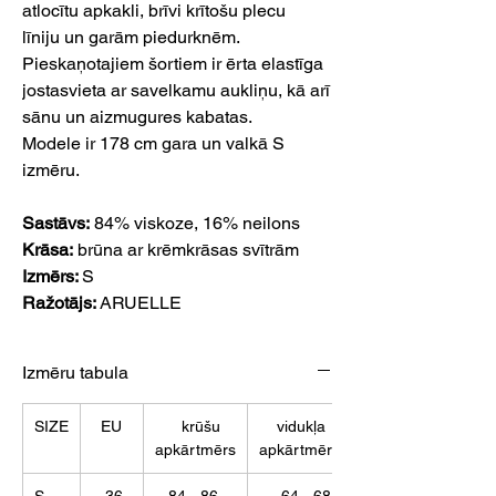
atlocītu apkakli, brīvi krītošu plecu
līniju un garām piedurknēm.
Pieskaņotajiem šortiem ir ērta elastīga
jostasvieta ar savelkamu aukliņu, kā arī
sānu un aizmugures kabatas.
Modele ir 178 cm gara un valkā S
izmēru.
Sastāvs:
84% viskoze, 16% neilons
Krāsa:
brūna ar krēmkrāsas svītrām
Izmērs:
S
Ražotājs:
ARUELLE
Izmēru tabula
SIZE
EU
krūšu
vidukļa
apkārtmērs
apkārtmērs
S
36
84 - 86
64 - 68