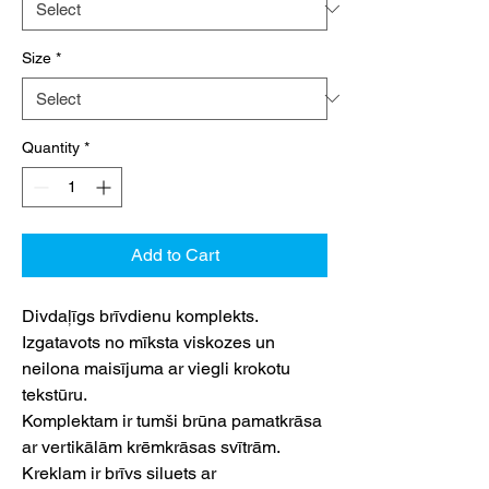
Size
*
Quantity
*
Add to Cart
Divdaļīgs brīvdienu komplekts.
Izgatavots no mīksta viskozes un
neilona maisījuma ar viegli krokotu
tekstūru.
Komplektam ir tumši brūna pamatkrāsa
ar vertikālām krēmkrāsas svītrām.
Kreklam ir brīvs siluets ar